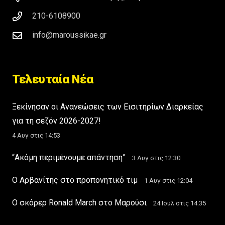
210-6108900
info@maroussikae.gr
Τελευταία Νέα
Ξεκίνησαν οι Ανανεώσεις των Εισιτηρίων Διαρκείας
για τη σεζόν 2026-2027!
4 Αυγ στις 14:53
“Ακόμη περιμένουμε απάντηση”
3 Αυγ στις 12:30
Ο Αρβανίτης στο προπονητικό τιμ
1 Αυγ στις 12:04
Ο σκόρερ Ronald March στο Μαρούσι
24 Ιούλ στις 14:35