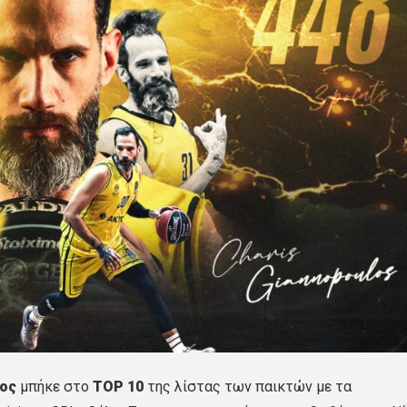
ος
μπήκε στο
TOP 10
της λίστας των παικτών με τα