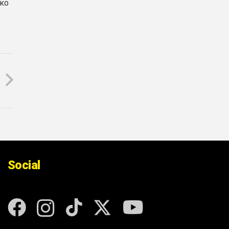
ίκο
Social