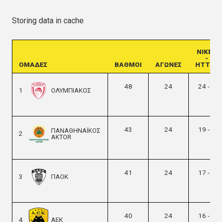
Storing data in cache
ΝΙΚΕΣ
-
ΟΜΑΔΕΣ
ΒΑΘΜΟΙ
ΑΓΩΝΕΣ
ΗΤΤΕΣ
48
24
24 - 0
1
ΟΛΥΜΠΙΑΚΟΣ
43
24
19 - 5
ΠΑΝΑΘΗΝΑΪΚΟΣ
2
AKTOR
41
24
17 - 7
3
ΠΑΟΚ
40
24
16 - 8
4
ΑΕΚ