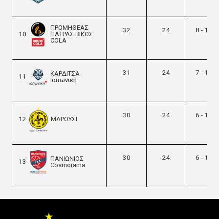
ΠΡΟΜΗΘΕΑΣ
32
24
8 - 16
10
ΠΑΤΡΑΣ ΒΙΚΟΣ
COLA
31
24
7 - 17
ΚΑΡΔΙΤΣΑ
11
Ιαπωνική
30
24
6 - 18
12
ΜAΡΟΥΣΙ
30
24
6 - 18
ΠΑΝΙΩΝΙΟΣ
13
Cosmorama