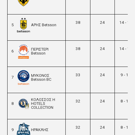
38
24
14 - 10
5
ΑΡΗΣ Βetsson
38
24
14 - 10
ΠΕΡΙΣΤΕΡΙ
6
Βetsson
33
24
9 - 15
ΜΥΚΟΝΟΣ
7
Betsson BC
ΚΟΛΟΣΣΟΣ H
32
24
8 - 16
8
HOTELS
COLLECTION
32
24
8 - 16
9
ΗΡΑΚΛΗΣ