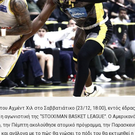
ου Αχμέντ Χιλ στο Σαββατιάτικο (23/12, 18.00), εντός έδρας
11η αγωνιστική της “STOIXIMAN BASKET LEAGUE”. Ο Αμερικαν
, την Πέμπτη ακολούθησε ατομικό πρόγραμμα, την Παρασκευ
και ανάλογα με το πώς θα νιώσει το πόδι του θα εκτιμηθεί η