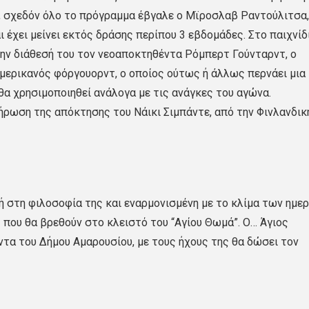
α, σχεδόν όλο το πρόγραμμα έβγαλε ο Μϊροσλαβ Ραντούλιτσα,
 έχει μείνει εκτός δράσης περίπου 3 εβδομάδες. Στο παιχνίδ
στην διάθεσή του τον νεοαποκτηθέντα Ρόμπερτ Γούνταρντ, ο
μερικανός φόργουορντ, ο οποίος ούτως ή άλλως περνάει μια
θα χρησιμοποιηθεί ανάλογα με τις ανάγκες του αγώνα.
ήρωση της απόκτησης του Νάικι Σιμπάντε, από την Φινλανδικ
τή στη φιλοσοφία της και εναρμονισμένη με το κλίμα των ημε
ς που θα βρεθούν στο κλειστό του “Αγίου Θωμά”. Ο… Άγιος
ντα του Δήμου Αμαρουσίου, με τους ήχους της θα δώσει τον