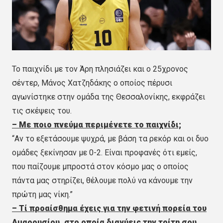
Το παιχνίδι με τον Άρη πλησιάζει και ο 25χρονος
σέντερ, Μάνος Χατζηδάκης ο οποίος πέρυσι
αγωνίστηκε στην ομάδα της Θεσσαλονίκης, εκφράζει
τις σκέψεις του.
– Με ποιο πνεύμα περιμένετε το παιχνίδι;
“Αν το εξετάσουμε ψυχρά, με βάση τα ρεκόρ και οι δυο
ομάδες ξεκίνησαν με 0-2. Είναι προφανές ότι εμείς,
που παίζουμε μπροστά στον κόσμο μας ο οποίος
πάντα μας στηρίζει, θέλουμε πολύ να κάνουμε την
πρώτη μας νίκη.”
– Τί προαίσθημα έχεις για την φετινή πορεία του
Αμαρουσίου, στο οποία διανύεις την τρίτη σου