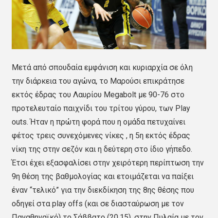
Μετά από σπουδαία εμφάνιση και κυριαρχία σε όλη
την διάρκεια του αγώνα, το Μαρούσι επικράτησε
εκτός έδρας του Λαυρίου Megabolt με 90-76 στο
προτελευταίο παιχνίδι του τρίτου γύρου, των Play
outs. Ήταν η πρώτη φορά που η ομάδα πετυχαίνει
φέτος τρεις συνεχόμενες νίκες , η 5η εκτός έδρας
νίκη της στην σεζόν και η δεύτερη στο ίδιο γήπεδο.
Έτσι έχει εξασφαλίσει στην χειρότερη περίπτωση την
9η θέση της βαθμολογίας και ετοιμάζεται να παίξει
έναν “τελικό” για την διεκδίκηση της 8ης θέσης που
οδηγεί στα play offs (και σε διασταύρωση με τον
Παναθηναϊκό) το Σάββατο (20.15), στην Πυλαία με τον