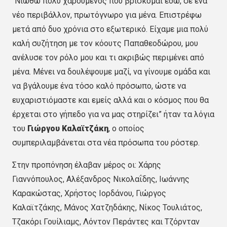
“Νιώθω πολύ χαρούμενος που βρίσκομαι εδώ, σε ένα
νέο περιβάλλον, πρωτόγνωρο για μένα. Επιστρέφω
μετά από δυο χρόνια στο εξωτερικό. Είχαμε μια πολύ
καλή συζήτηση με τον κόουτς Παπαθεοδώρου, μου
ανέλυσε τον ρόλο μου και τι ακριβώς περιμένει από
μένα. Μένει να δουλέψουμε μαζί, να γίνουμε ομάδα και
να βγάλουμε ένα τόσο καλό πρόσωπο, ώστε να
ευχαριστιόμαστε και εμείς αλλά και ο κόσμος που θα
έρχεται στο γήπεδο για να μας στηρίζει” ήταν τα λόγια
του
Γιώργου Καλαϊτζάκη
, ο οποίος
συμπεριλαμβάνεται στα νέα πρόσωπα του ρόστερ.
Στην προπόνηση έλαβαν μέρος οι: Χάρης
Γιαννόπουλος, Αλέξανδρος Νικολαΐδης, Ιωάννης
Καρακώστας, Χρήστος Ιορδάνου, Γιώργος
Καλαϊτζάκης, Μάνος Χατζηδάκης, Νίκος Τουλιάτος,
Τζακόρι Γουίλιαμς, Λόντον Περάντες και Τζόρνταν