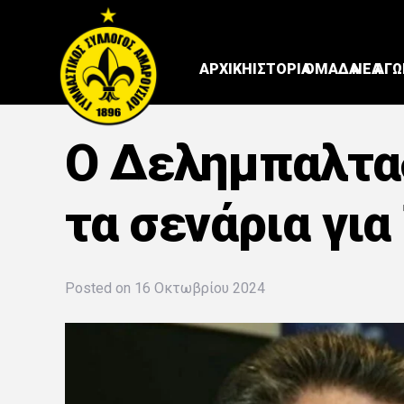
ΑΡΧΙΚΗ
ΙΣΤΟΡΙΑ
ΟΜΑΔΑ
ΝΕΑ
ΑΓΩ
Ο Δελημπαλτα
τα σενάρια για
Posted on
16 Οκτωβρίου 2024