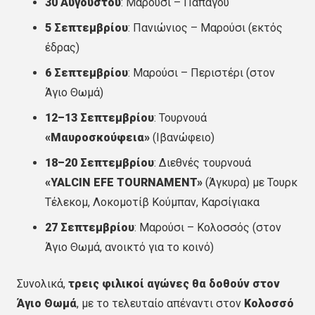
30 Αυγούστου
: Μαρούσι – Παπάγου
5 Σεπτεμβρίου
: Πανιώνιος – Μαρούσι (εκτός
έδρας)
6 Σεπτεμβρίου
: Μαρούσι – Περιστέρι (στον
Άγιο Θωμά)
12–13 Σεπτεμβρίου
: Τουρνουά
«Μαυροσκούφεια»
(Ιβανώφειο)
18–20 Σεπτεμβρίου
: Διεθνές τουρνουά
«YALCIN EFE TOURNAMENT»
(Άγκυρα) με Τουρκ
Τέλεκομ, Λοκομοτίβ Κούμπαν, Καρσίγιακα
27 Σεπτεμβρίου
: Μαρούσι – Κολοσσός (στον
Άγιο Θωμά, ανοικτό για το κοινό)
Συνολικά,
τρεις φιλικοί αγώνες θα δοθούν στον
Άγιο Θωμά
, με το τελευταίο απέναντι στον
Κολοσσό