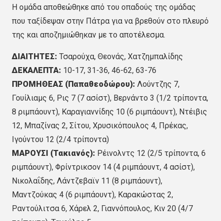
Η ομάδα αποθεώθηκε από του οπαδούς της ομάδας
που ταξίδεψαν στην Πάτρα για να βρεθούν στο πλευρό
της και αποζημιώθηκαν με το αποτέλεσμα.
ΔΙΑΙΤΗΤΕΣ:
Τσαρούχα, Θεονάς, Χατζημπαλίδης
ΔΕΚΑΛΕΠΤΑ:
10-17, 31-36, 46-62, 63-76
ΠΡΟΜΗΘΕΑΣ (Παπαθεοδώρου):
Λούντζης 7,
Γουίλιαμς 6, Ρις 7 (7 ασίστ), Βερνάντο 3 (1/2 τρίποντα,
8 ριμπάουντ), Καραγιαννίδης 10 (6 ριμπάουντ), Ντέιβις
12, Μπαζίνας 2, Σίτου, Χρυσικόπουλος 4, Πρέκας,
Ιγούντου 12 (2/4 τρίποντα)
ΜΑΡΟΥΣΙ (Τακιανός):
Ρέινολντς 12 (2/5 τρίποντα, 6
ριμπάουντ), Φρίντρικσον 14 (4 ριμπάουντ, 4 ασίστ),
Νικολαΐδης, Λάντζεβαϊν 11 (8 ριμπάουντ),
Μαντζούκας 4 (6 ριμπάουντ), Καρακώστας 2,
Ραντούλιτσα 6, Χάρελ 2, Γιαννόπουλος, Κιν 20 (4/7