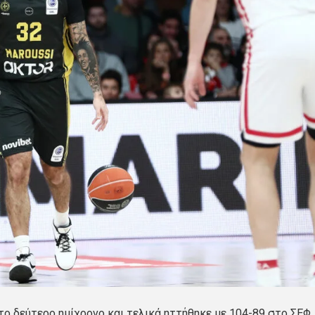
το δεύτερο ημίχρονο και τελικά ηττήθηκε με 104-89 στο ΣΕΦ