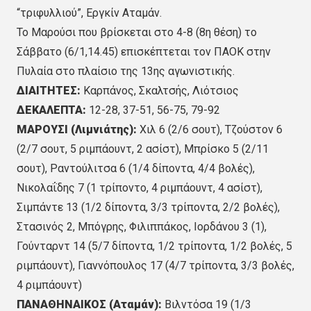
“τριφυλλιού”, Εργκίν Αταμάν.
Το Μαρούσι που βρίσκεται στο 4-8 (8η θέση) το
Σάββατο (6/1,14.45) επισκέπτεται τον ΠΑΟΚ στην
Πυλαία στο πλαίσιο της 13ης αγωνιστικής.
ΔΙΑΙΤΗΤΕΣ:
Καρπάνος, Σκαλτσής, Λιότσιος
ΔΕΚΑΛΕΠΤΑ:
12-28, 37-51, 56-75, 79-92
ΜΑΡΟΥΣΙ (Λιμνιάτης):
Χιλ 6 (2/6 σουτ), Τζούστον 6
(2/7 σουτ, 5 ριμπάουντ, 2 ασίστ), Μπρίσκο 5 (2/11
σουτ), Ραντούλιτσα 6 (1/4 δίποντα, 4/4 βολές),
Νικολαΐδης 7 (1 τρίποντο, 4 ριμπάουντ, 4 ασίστ),
Σιμπάντε 13 (1/2 δίποντα, 3/3 τρίποντα, 2/2 βολές),
Στασινός 2, Μπόγρης, Φιλιππάκος, Ιορδάνου 3 (1),
Γούνταρντ 14 (5/7 δίποντα, 1/2 τρίποντα, 1/2 βολές, 5
ριμπάουντ), Γιαννόπουλος 17 (4/7 τρίποντα, 3/3 βολές,
4 ριμπάουντ)
ΠΑΝΑΘΗΝΑΙΚΟΣ (Αταμάν):
Βιλντόσα 19 (1/3