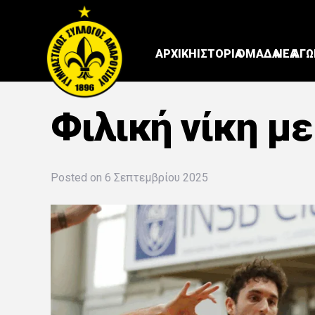
ΑΡΧΙΚΗ
ΙΣΤΟΡΙΑ
ΟΜΑΔΑ
ΝΕΑ
ΑΓΩ
Φιλική νίκη με
Posted on
6 Σεπτεμβρίου 2025