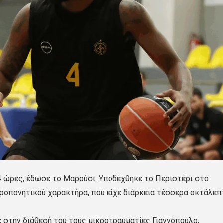
24 ώρες, έδωσε το Μαρούσι. Υποδέχθηκε το Περιστέρι στο
προπονητικού χαρακτήρα, που είχε διάρκεια τέσσερα οκτάλεπ
ε στην διάθεσή του τους μικροτραυματίες Γιαννόπουλο,