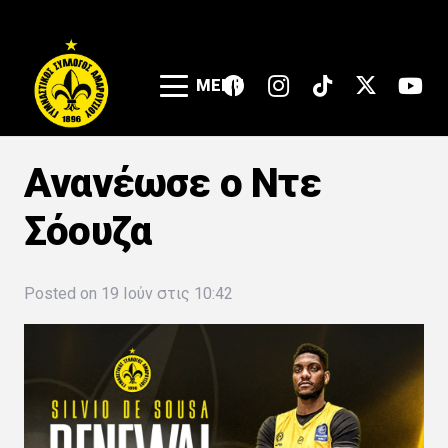
MENU
Ανανέωσε ο Ντε
Σόουζα
Posted on
19 Ιούν στις 10:42